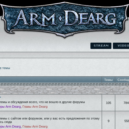
е темы
Темы
Сообщ
"
темы и обсуждения всего, что не вошло в другие форумы
105
784
ры Arm Dearg
,
Главы Arm Dearg
лемы с сайтом или форумом, или у вас есть предложения по этому
9
55
есь сюда
ры Arm Dearg
,
Главы Arm Dearg