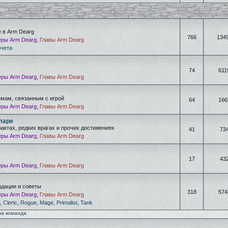
е в Arm Dearg
766
134
ры Arm Dearg
,
Главы Arm Dearg
очета
74
611
ры Arm Dearg
,
Главы Arm Dearg
емам, связанным с игрой
64
166
ры Arm Dearg
,
Главы Arm Dearg
ларе
фактах, редких врагах и прочих достижениях
41
73
ры Arm Dearg
,
Главы Arm Dearg
17
43
ры Arm Dearg
,
Главы Arm Dearg
дации и советы
318
574
ры Arm Dearg
,
Главы Arm Dearg
,
Cleric
,
Rogue
,
Mage
,
Primalist
,
Tank
а команда