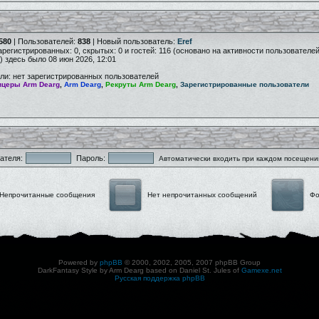
580
| Пользователей:
838
| Новый пользователь:
Eref
зарегистрированных: 0, скрытых: 0 и гостей: 116 (основано на активности пользователе
) здесь было 08 июн 2026, 12:01
ли: нет зарегистрированных пользователей
церы Arm Dearg
,
Arm Dearg
,
Рекруты Arm Dearg
,
Зарегистрированные пользователи
ателя:
Пароль:
Автоматически входить при каждом посещени
Непрочитанные сообщения
Нет непрочитанных сообщений
Фо
Powered by
phpBB
© 2000, 2002, 2005, 2007 phpBB Group
DarkFantasy Style by Arm Dearg based on Daniel St. Jules of
Gamexe.net
Русская поддержка phpBB