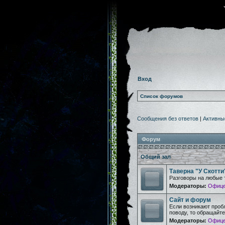
Вход
Список форумов
Сообщения без ответов
|
Активны
Форум
Общий зал
Таверна "У Скотти
Разговоры на любые 
Модераторы:
Офице
Сайт и форум
Если возникают проб
поводу, то обращайт
Модераторы:
Офице