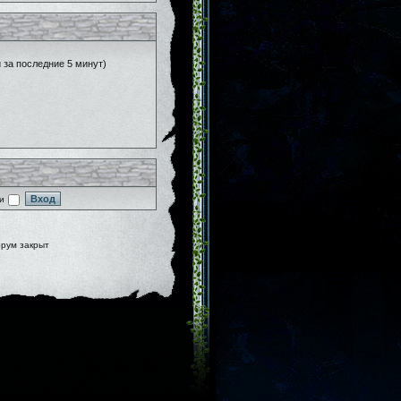
й за последние 5 минут)
и
рум закрыт