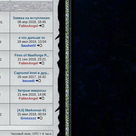
Заявка на вступление.
08 апр 2018, 18:45
91
FallenAngel
а что дальше то
18 июл 2019, 13:04
9
SaudveiV
Fires of Maelforge P...
21 сен 2018, 23:21
2
FallenAngel
Captured Intel и дру...
26 ноя 2017, 16:42
4
kessedi
Хитрые макросы
21 янв 2018, 14:06
2
FallenAngel
[4.5] Marksman 61
15 июл 2018, 00:54
2
Groozzzz
Часовой пояс: UTC + 4 часа