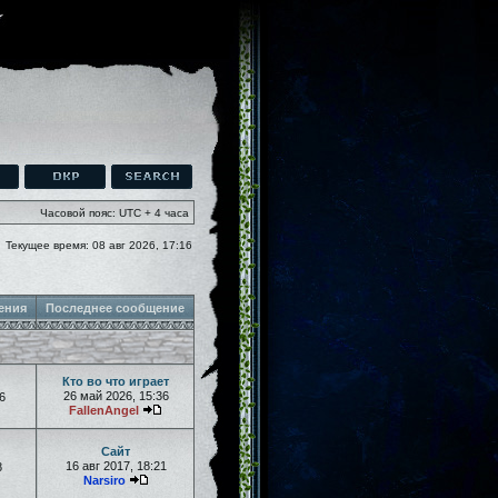
Часовой пояс: UTC + 4 часа
Текущее время: 08 авг 2026, 17:16
ения
Последнее сообщение
Кто во что играет
26 май 2026, 15:36
6
FallenAngel
Сайт
16 авг 2017, 18:21
8
Narsiro