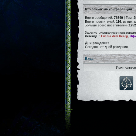
Кто сейчас на конференции
Всего сообщений:
76549
| Тем:
2
Всего посетителей:
116
, из них 
Больше всего посетителей (
1252
Зарегистрированные пользовате
Легенда ::
Главы Arm Dearg
,
Офи
Дни рождения
Сегодня нет дней рождения.
Вход
Имя пользов