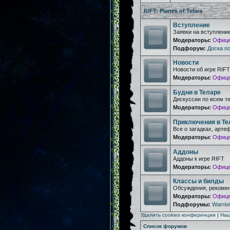
RIFT: Planes of Telara
Вступление
Заявки на вступлени
Модераторы:
Офице
Подфорум:
Доска п
Новости
Новости об игре RIFT
Модераторы:
Офице
Будни в Теларе
Дискуссии по всем т
Модераторы:
Офице
Приключения в Те
Все о загадках, арте
Модераторы:
Офице
Аддоны
Аддоны к игре RIFT
Модераторы:
Офице
Классы и билды
Обсуждения, рекомен
Модераторы:
Офице
Подфорумы:
Warrior
Удалить cookies конференции
|
Наш
Список форумов