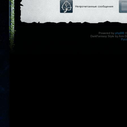
Непрочитанные сообщения
Powered by
phpBB
©
DarkFantasy Style by Arm D
Рус