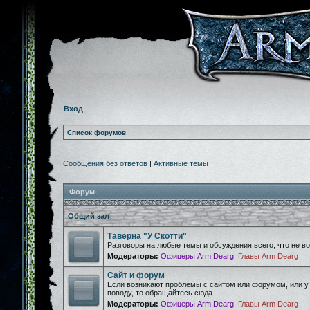
Вход
Список форумов
Сообщения без ответов
|
Активные темы
Форум
Общий зал
Таверна "У Скотти"
Разговоры на любые темы и обсуждения всего, что не 
Модераторы:
Офицеры Arm Dearg
,
Главы Arm Dearg
Сайт и форум
Если возникают проблемы с сайтом или форумом, или у
поводу, то обращайтесь сюда
Модераторы:
Офицеры Arm Dearg
,
Главы Arm Dearg