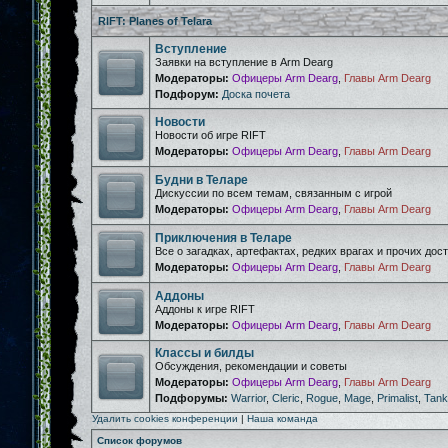
RIFT: Planes of Telara
Вступление
Заявки на вступление в Arm Dearg
Модераторы:
Офицеры Arm Dearg
,
Главы Arm Dearg
Подфорум:
Доска почета
Новости
Новости об игре RIFT
Модераторы:
Офицеры Arm Dearg
,
Главы Arm Dearg
Будни в Теларе
Дискуссии по всем темам, связанным с игрой
Модераторы:
Офицеры Arm Dearg
,
Главы Arm Dearg
Приключения в Теларе
Все о загадках, артефактах, редких врагах и прочих дос
Модераторы:
Офицеры Arm Dearg
,
Главы Arm Dearg
Аддоны
Аддоны к игре RIFT
Модераторы:
Офицеры Arm Dearg
,
Главы Arm Dearg
Классы и билды
Обсуждения, рекомендации и советы
Модераторы:
Офицеры Arm Dearg
,
Главы Arm Dearg
Подфорумы:
Warrior
,
Cleric
,
Rogue
,
Mage
,
Primalist
,
Tank
Удалить cookies конференции
|
Наша команда
Список форумов