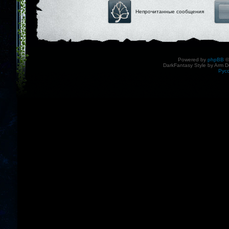
Непрочитанные сообщения
Powered by
phpBB
©
DarkFantasy Style by Arm D
Рус