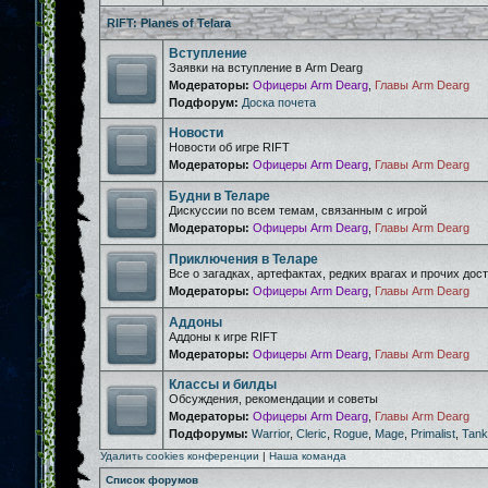
RIFT: Planes of Telara
Вступление
Заявки на вступление в Arm Dearg
Модераторы:
Офицеры Arm Dearg
,
Главы Arm Dearg
Подфорум:
Доска почета
Новости
Новости об игре RIFT
Модераторы:
Офицеры Arm Dearg
,
Главы Arm Dearg
Будни в Теларе
Дискуссии по всем темам, связанным с игрой
Модераторы:
Офицеры Arm Dearg
,
Главы Arm Dearg
Приключения в Теларе
Все о загадках, артефактах, редких врагах и прочих дос
Модераторы:
Офицеры Arm Dearg
,
Главы Arm Dearg
Аддоны
Аддоны к игре RIFT
Модераторы:
Офицеры Arm Dearg
,
Главы Arm Dearg
Классы и билды
Обсуждения, рекомендации и советы
Модераторы:
Офицеры Arm Dearg
,
Главы Arm Dearg
Подфорумы:
Warrior
,
Cleric
,
Rogue
,
Mage
,
Primalist
,
Tank
Удалить cookies конференции
|
Наша команда
Список форумов