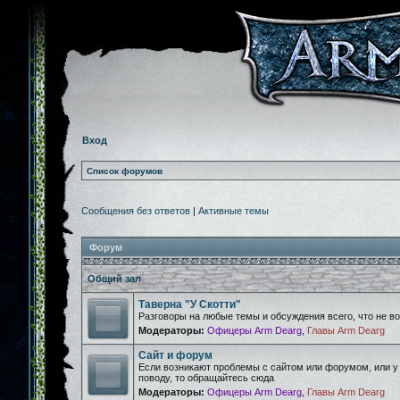
Вход
Список форумов
Сообщения без ответов
|
Активные темы
Форум
Общий зал
Таверна "У Скотти"
Разговоры на любые темы и обсуждения всего, что не 
Модераторы:
Офицеры Arm Dearg
,
Главы Arm Dearg
Сайт и форум
Если возникают проблемы с сайтом или форумом, или у
поводу, то обращайтесь сюда
Модераторы:
Офицеры Arm Dearg
,
Главы Arm Dearg