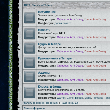
RIFT: Planes of Telara
Вступление
Заявки на вступление в Arm Dearg
Модераторы:
Офицеры Arm Dearg
,
Главы Arm Dearg
Подфорум:
Доска почета
Новости
Новости об игре RIFT
Модераторы:
Офицеры Arm Dearg
,
Главы Arm Dearg
Будни в Теларе
Дискуссии по всем темам, связанным с игрой
Модераторы:
Офицеры Arm Dearg
,
Главы Arm Dearg
Приключения в Теларе
Все о загадках, артефактах, редких врагах и прочих дос
Модераторы:
Офицеры Arm Dearg
,
Главы Arm Dearg
Аддоны
Аддоны к игре RIFT
Модераторы:
Офицеры Arm Dearg
,
Главы Arm Dearg
Классы и билды
Обсуждения, рекомендации и советы
Модераторы:
Офицеры Arm Dearg
,
Главы Arm Dearg
Подфорумы:
Warrior
,
Cleric
,
Rogue
,
Mage
,
Primalist
,
Tank
Удалить cookies конференции
|
Наша команда
Список форумов