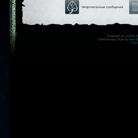
Непрочитанные сообщения
Powered by
phpBB
©
DarkFantasy Style by Arm D
Рус