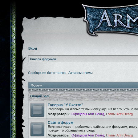
Вход
Список форумов
Сообщения без ответов
|
Активные темы
Форум
Общий зал
Таверна "У Скотти"
Разговоры на любые темы и обсуждения всего, что не 
Модераторы:
Офицеры Arm Dearg
,
Главы Arm Dearg
Сайт и форум
Если возникают проблемы с сайтом или форумом, или у
поводу, то обращайтесь сюда
Модераторы:
Офицеры Arm Dearg
,
Главы Arm Dearg