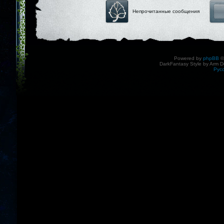
Непрочитанные сообщения
Powered by
phpBB
©
DarkFantasy Style by Arm D
Рус