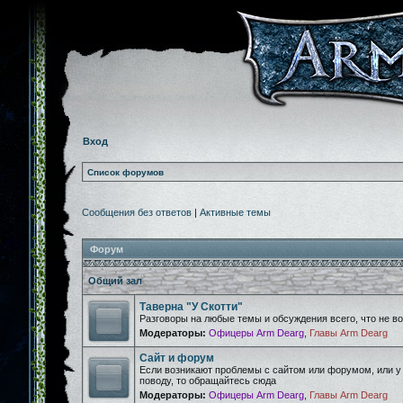
Вход
Список форумов
Сообщения без ответов
|
Активные темы
Форум
Общий зал
Таверна "У Скотти"
Разговоры на любые темы и обсуждения всего, что не 
Модераторы:
Офицеры Arm Dearg
,
Главы Arm Dearg
Сайт и форум
Если возникают проблемы с сайтом или форумом, или у
поводу, то обращайтесь сюда
Модераторы:
Офицеры Arm Dearg
,
Главы Arm Dearg