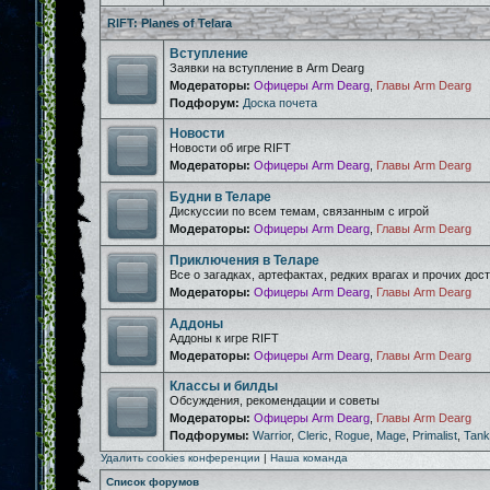
RIFT: Planes of Telara
Вступление
Заявки на вступление в Arm Dearg
Модераторы:
Офицеры Arm Dearg
,
Главы Arm Dearg
Подфорум:
Доска почета
Новости
Новости об игре RIFT
Модераторы:
Офицеры Arm Dearg
,
Главы Arm Dearg
Будни в Теларе
Дискуссии по всем темам, связанным с игрой
Модераторы:
Офицеры Arm Dearg
,
Главы Arm Dearg
Приключения в Теларе
Все о загадках, артефактах, редких врагах и прочих дос
Модераторы:
Офицеры Arm Dearg
,
Главы Arm Dearg
Аддоны
Аддоны к игре RIFT
Модераторы:
Офицеры Arm Dearg
,
Главы Arm Dearg
Классы и билды
Обсуждения, рекомендации и советы
Модераторы:
Офицеры Arm Dearg
,
Главы Arm Dearg
Подфорумы:
Warrior
,
Cleric
,
Rogue
,
Mage
,
Primalist
,
Tank
Удалить cookies конференции
|
Наша команда
Список форумов