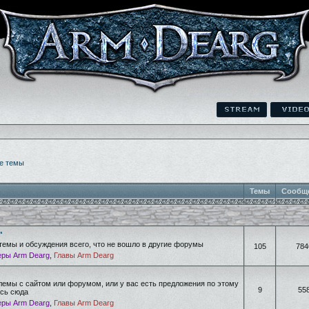
е темы
Темы
Сообщ
"
темы и обсуждения всего, что не вошло в другие форумы
105
784
ры Arm Dearg
,
Главы Arm Dearg
лемы с сайтом или форумом, или у вас есть предложения по этому
9
55
есь сюда
ры Arm Dearg
,
Главы Arm Dearg