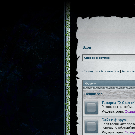
Вход
Список форумов
Сообщения без ответов
|
Активны
Форум
Общий зал
Таверна "У Скотти
Разговоры на любые 
Модераторы:
Офице
Сайт и форум
Если возникают проб
поводу, то обращайт
Модераторы:
Офице