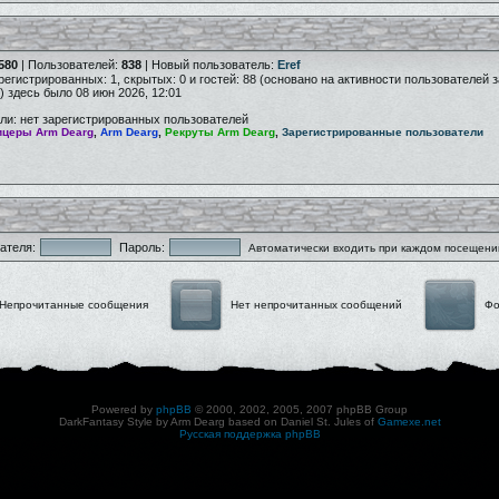
580
| Пользователей:
838
| Новый пользователь:
Eref
арегистрированных: 1, скрытых: 0 и гостей: 88 (основано на активности пользователей 
) здесь было 08 июн 2026, 12:01
ли: нет зарегистрированных пользователей
церы Arm Dearg
,
Arm Dearg
,
Рекруты Arm Dearg
,
Зарегистрированные пользователи
ателя:
Пароль:
Автоматически входить при каждом посещени
Непрочитанные сообщения
Нет непрочитанных сообщений
Фо
Powered by
phpBB
© 2000, 2002, 2005, 2007 phpBB Group
DarkFantasy Style by Arm Dearg based on Daniel St. Jules of
Gamexe.net
Русская поддержка phpBB