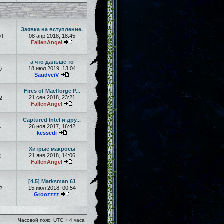
Заявка на вступление.
08 апр 2018, 18:45
91
FallenAngel
а что дальше то
18 июл 2019, 13:04
9
SaudveiV
Fires of Maelforge P...
21 сен 2018, 23:21
2
FallenAngel
Captured Intel и дру...
26 ноя 2017, 16:42
4
kessedi
Хитрые макросы
21 янв 2018, 14:06
2
FallenAngel
[4.5] Marksman 61
15 июл 2018, 00:54
2
Groozzzz
Часовой пояс: UTC + 4 часа