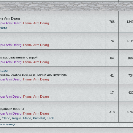
е в Arm Dearg
766
134
ры Arm Dearg
,
Главы Arm Dearg
очета
74
611
ры Arm Dearg
,
Главы Arm Dearg
емам, связанным с игрой
64
166
ры Arm Dearg
,
Главы Arm Dearg
ларе
фактах, редких врагах и прочих достижениях
41
73
ры Arm Dearg
,
Главы Arm Dearg
17
43
ры Arm Dearg
,
Главы Arm Dearg
дации и советы
318
574
ры Arm Dearg
,
Главы Arm Dearg
,
Cleric
,
Rogue
,
Mage
,
Primalist
,
Tank
а команда