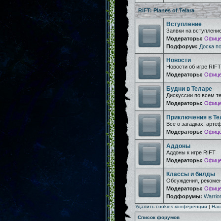
RIFT: Planes of Telara
Вступление
Заявки на вступлени
Модераторы:
Офице
Подфорум:
Доска п
Новости
Новости об игре RIFT
Модераторы:
Офице
Будни в Теларе
Дискуссии по всем т
Модераторы:
Офице
Приключения в Те
Все о загадках, арте
Модераторы:
Офице
Аддоны
Аддоны к игре RIFT
Модераторы:
Офице
Классы и билды
Обсуждения, рекомен
Модераторы:
Офице
Подфорумы:
Warrior
Удалить cookies конференции
|
Наш
Список форумов