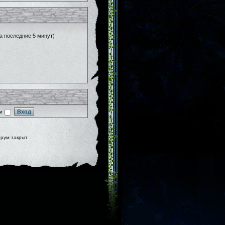
за последние 5 минут)
и
рум закрыт