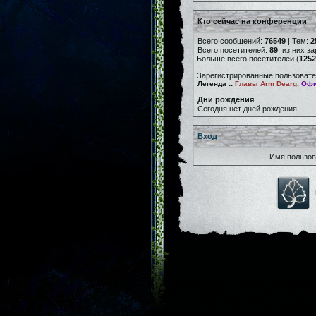
Кто сейчас на конференции
Всего сообщений:
76549
| Тем:
2
Всего посетителей:
89
, из них з
Больше всего посетителей (
1252
Зарегистрированные пользовате
Легенда ::
Главы Arm Dearg
,
Офи
Дни рождения
Сегодня нет дней рождения.
Вход
Имя пользов