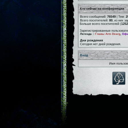
Кто сейчас на конференции
Всего сообщений:
76549
| Тем:
2
Всего посетителей:
80
, из них з
Больше всего посетителей (
1252
Зарегистрированные пользовате
Легенда ::
Главы Arm Dearg
,
Офи
Дни рождения
Сегодня нет дней рождения.
Вход
Имя пользов