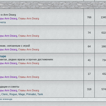
е в Arm Dearg
766
134
ры Arm Dearg
,
Главы Arm Dearg
очета
74
611
ры Arm Dearg
,
Главы Arm Dearg
емам, связанным с игрой
64
166
ры Arm Dearg
,
Главы Arm Dearg
ларе
фактах, редких врагах и прочих достижениях
41
73
ры Arm Dearg
,
Главы Arm Dearg
17
43
ры Arm Dearg
,
Главы Arm Dearg
дации и советы
318
574
ры Arm Dearg
,
Главы Arm Dearg
,
Cleric
,
Rogue
,
Mage
,
Primalist
,
Tank
а команда