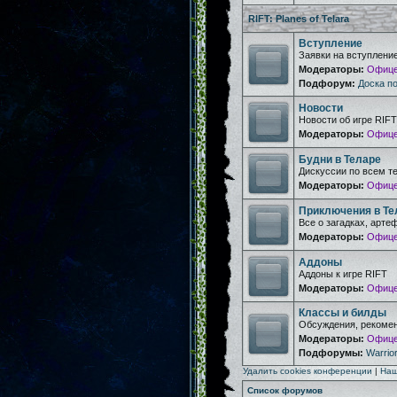
RIFT: Planes of Telara
Вступление
Заявки на вступлени
Модераторы:
Офице
Подфорум:
Доска п
Новости
Новости об игре RIFT
Модераторы:
Офице
Будни в Теларе
Дискуссии по всем т
Модераторы:
Офице
Приключения в Те
Все о загадках, арте
Модераторы:
Офице
Аддоны
Аддоны к игре RIFT
Модераторы:
Офице
Классы и билды
Обсуждения, рекомен
Модераторы:
Офице
Подфорумы:
Warrior
Удалить cookies конференции
|
Наш
Список форумов