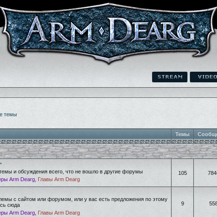
е темы
Темы
Сообщ
"
темы и обсуждения всего, что не вошло в другие форумы
105
784
ры Arm Dearg
,
Главы Arm Dearg
лемы с сайтом или форумом, или у вас есть предложения по этому
9
55
есь сюда
ры Arm Dearg
,
Главы Arm Dearg