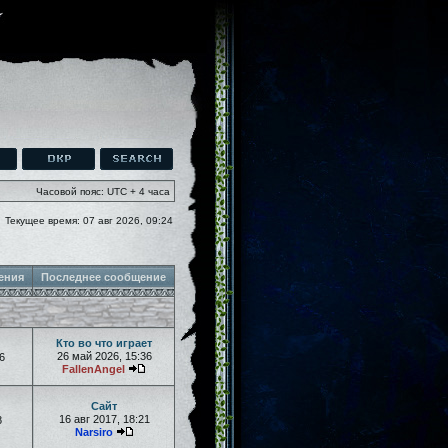
Часовой пояс: UTC + 4 часа
Текущее время: 07 авг 2026, 09:24
ения
Последнее сообщение
Кто во что играет
26 май 2026, 15:36
6
FallenAngel
Сайт
16 авг 2017, 18:21
8
Narsiro