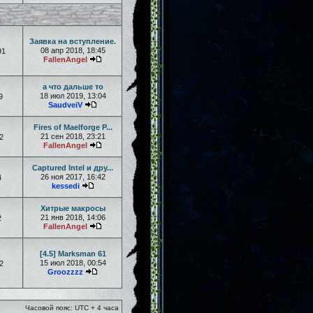
Заявка на вступление.
08 апр 2018, 18:45
91
FallenAngel
а что дальше то
18 июл 2019, 13:04
9
SaudveiV
Fires of Maelforge P...
21 сен 2018, 23:21
2
FallenAngel
Captured Intel и дру...
26 ноя 2017, 16:42
4
kessedi
Хитрые макросы
21 янв 2018, 14:06
2
FallenAngel
[4.5] Marksman 61
15 июл 2018, 00:54
2
Groozzzz
Часовой пояс: UTC + 4 часа