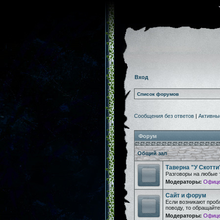
Вход
Список форумов
Сообщения без ответов
|
Активны
Форум
Общий зал
Таверна "У Скотти
Разговоры на любые 
Модераторы:
Офице
Сайт и форум
Если возникают проб
поводу, то обращайт
Модераторы:
Офице