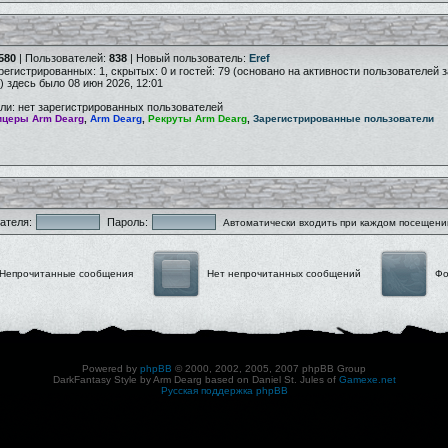
580
| Пользователей:
838
| Новый пользователь:
Eref
арегистрированных: 1, скрытых: 0 и гостей: 79 (основано на активности пользователей 
) здесь было 08 июн 2026, 12:01
ли: нет зарегистрированных пользователей
церы Arm Dearg
,
Arm Dearg
,
Рекруты Arm Dearg
,
Зарегистрированные пользователи
ателя:
Пароль:
Автоматически входить при каждом посещени
Непрочитанные сообщения
Нет непрочитанных сообщений
Фо
Powered by
phpBB
© 2000, 2002, 2005, 2007 phpBB Group
DarkFantasy Style by Arm Dearg based on Daniel St. Jules of
Gamexe.net
Русская поддержка phpBB