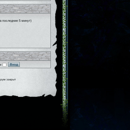
за последние 5 минут)
и
рум закрыт