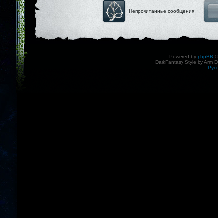
Непрочитанные сообщения
Powered by
phpBB
©
DarkFantasy Style by Arm D
Рус