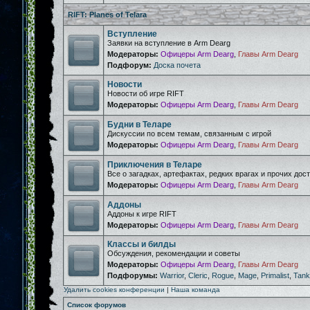
RIFT: Planes of Telara
Вступление
Заявки на вступление в Arm Dearg
Модераторы:
Офицеры Arm Dearg
,
Главы Arm Dearg
Подфорум:
Доска почета
Новости
Новости об игре RIFT
Модераторы:
Офицеры Arm Dearg
,
Главы Arm Dearg
Будни в Теларе
Дискуссии по всем темам, связанным с игрой
Модераторы:
Офицеры Arm Dearg
,
Главы Arm Dearg
Приключения в Теларе
Все о загадках, артефактах, редких врагах и прочих дос
Модераторы:
Офицеры Arm Dearg
,
Главы Arm Dearg
Аддоны
Аддоны к игре RIFT
Модераторы:
Офицеры Arm Dearg
,
Главы Arm Dearg
Классы и билды
Обсуждения, рекомендации и советы
Модераторы:
Офицеры Arm Dearg
,
Главы Arm Dearg
Подфорумы:
Warrior
,
Cleric
,
Rogue
,
Mage
,
Primalist
,
Tank
Удалить cookies конференции
|
Наша команда
Список форумов