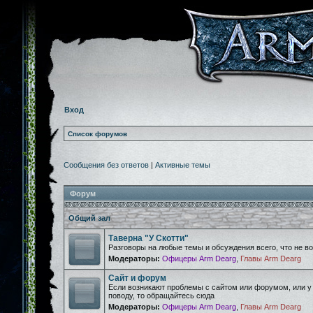
Вход
Список форумов
Сообщения без ответов
|
Активные темы
Форум
Общий зал
Таверна "У Скотти"
Разговоры на любые темы и обсуждения всего, что не 
Модераторы:
Офицеры Arm Dearg
,
Главы Arm Dearg
Сайт и форум
Если возникают проблемы с сайтом или форумом, или у
поводу, то обращайтесь сюда
Модераторы:
Офицеры Arm Dearg
,
Главы Arm Dearg