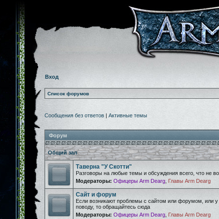
Вход
Список форумов
Сообщения без ответов
|
Активные темы
Форум
Общий зал
Таверна "У Скотти"
Разговоры на любые темы и обсуждения всего, что не 
Модераторы:
Офицеры Arm Dearg
,
Главы Arm Dearg
Сайт и форум
Если возникают проблемы с сайтом или форумом, или у
поводу, то обращайтесь сюда
Модераторы:
Офицеры Arm Dearg
,
Главы Arm Dearg