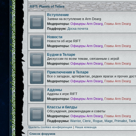
RIFT: Planes of Telara
Вступление
Заявки на вступление в Arm Dearg
Модераторы:
Офицеры Arm Dearg
,
Главы Arm Dearg
Подфорум:
Доска почета
Новости
Новости об игре RIFT
Модераторы:
Офицеры Arm Dearg
,
Главы Arm Dearg
Будни в Теларе
Дискуссии по всем темам, связанным с игрой
Модераторы:
Офицеры Arm Dearg
,
Главы Arm Dearg
Приключения в Теларе
Все о загадках, артефактах, редких врагах и прочих дос
Модераторы:
Офицеры Arm Dearg
,
Главы Arm Dearg
Аддоны
Аддоны к игре RIFT
Модераторы:
Офицеры Arm Dearg
,
Главы Arm Dearg
Классы и билды
Обсуждения, рекомендации и советы
Модераторы:
Офицеры Arm Dearg
,
Главы Arm Dearg
Подфорумы:
Warrior
,
Cleric
,
Rogue
,
Mage
,
Primalist
,
Tank
Удалить cookies конференции
|
Наша команда
Список форумов