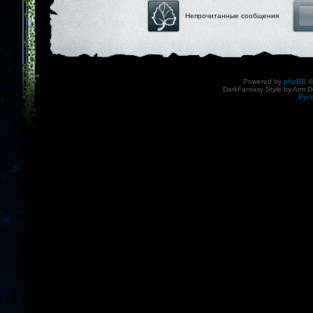
Непрочитанные сообщения
Powered by
phpBB
©
DarkFantasy Style by Arm D
Рус