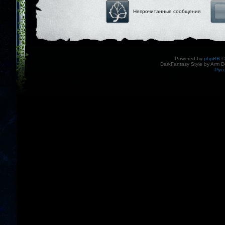
Непрочитанные сообщения
Powered by
phpBB
©
DarkFantasy Style by Arm D
Рус