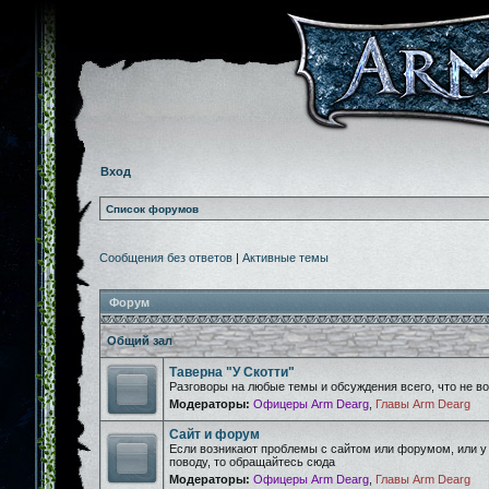
Вход
Список форумов
Сообщения без ответов
|
Активные темы
Форум
Общий зал
Таверна "У Скотти"
Разговоры на любые темы и обсуждения всего, что не 
Модераторы:
Офицеры Arm Dearg
,
Главы Arm Dearg
Сайт и форум
Если возникают проблемы с сайтом или форумом, или у
поводу, то обращайтесь сюда
Модераторы:
Офицеры Arm Dearg
,
Главы Arm Dearg