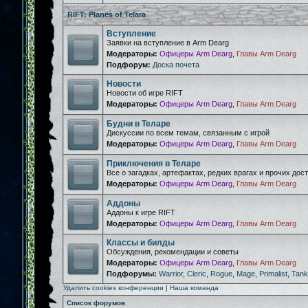
RIFT: Planes of Telara
Вступление
Заявки на вступление в Arm Dearg
Модераторы:
Офицеры Arm Dearg
,
Главы Arm Dearg
Подфорум:
Доска почета
Новости
Новости об игре RIFT
Модераторы:
Офицеры Arm Dearg
,
Главы Arm Dearg
Будни в Теларе
Дискуссии по всем темам, связанным с игрой
Модераторы:
Офицеры Arm Dearg
,
Главы Arm Dearg
Приключения в Теларе
Все о загадках, артефактах, редких врагах и прочих дос
Модераторы:
Офицеры Arm Dearg
,
Главы Arm Dearg
Аддоны
Аддоны к игре RIFT
Модераторы:
Офицеры Arm Dearg
,
Главы Arm Dearg
Классы и билды
Обсуждения, рекомендации и советы
Модераторы:
Офицеры Arm Dearg
,
Главы Arm Dearg
Подфорумы:
Warrior
,
Cleric
,
Rogue
,
Mage
,
Primalist
,
Tank
Удалить cookies конференции
|
Наша команда
Список форумов