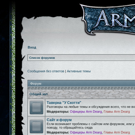
Вход
Список форумов
Сообщения без ответов
|
Активные темы
Форум
Общий зал
Таверна "У Скотти"
Разговоры на любые темы и обсуждения всего, что не 
Модераторы:
Офицеры Arm Dearg
,
Главы Arm Dearg
Сайт и форум
Если возникают проблемы с сайтом или форумом, или у
поводу, то обращайтесь сюда
Модераторы:
Офицеры Arm Dearg
,
Главы Arm Dearg