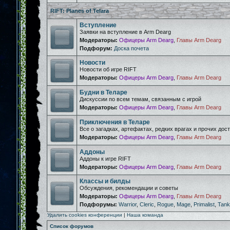
RIFT: Planes of Telara
Вступление
Заявки на вступление в Arm Dearg
Модераторы:
Офицеры Arm Dearg
,
Главы Arm Dearg
Подфорум:
Доска почета
Новости
Новости об игре RIFT
Модераторы:
Офицеры Arm Dearg
,
Главы Arm Dearg
Будни в Теларе
Дискуссии по всем темам, связанным с игрой
Модераторы:
Офицеры Arm Dearg
,
Главы Arm Dearg
Приключения в Теларе
Все о загадках, артефактах, редких врагах и прочих дос
Модераторы:
Офицеры Arm Dearg
,
Главы Arm Dearg
Аддоны
Аддоны к игре RIFT
Модераторы:
Офицеры Arm Dearg
,
Главы Arm Dearg
Классы и билды
Обсуждения, рекомендации и советы
Модераторы:
Офицеры Arm Dearg
,
Главы Arm Dearg
Подфорумы:
Warrior
,
Cleric
,
Rogue
,
Mage
,
Primalist
,
Tank
Удалить cookies конференции
|
Наша команда
Список форумов