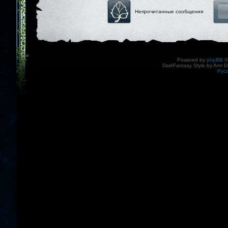
Непрочитанные сообщения
Powered by
phpBB
©
DarkFantasy Style by Arm D
Рус