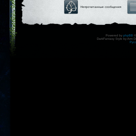
Непрочитанные сообщения
Powered by
phpBB
©
DarkFantasy Style by Arm D
Рус