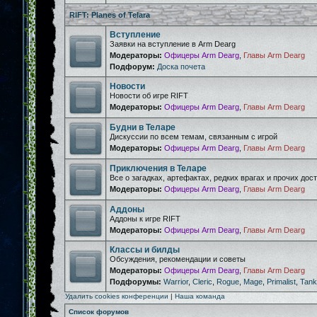
RIFT: Planes of Telara
Вступление
Заявки на вступление в Arm Dearg
Модераторы:
Офицеры Arm Dearg
,
Главы Arm Dearg
Подфорум:
Доска почета
Новости
Новости об игре RIFT
Модераторы:
Офицеры Arm Dearg
,
Главы Arm Dearg
Будни в Теларе
Дискуссии по всем темам, связанным с игрой
Модераторы:
Офицеры Arm Dearg
,
Главы Arm Dearg
Приключения в Теларе
Все о загадках, артефактах, редких врагах и прочих дос
Модераторы:
Офицеры Arm Dearg
,
Главы Arm Dearg
Аддоны
Аддоны к игре RIFT
Модераторы:
Офицеры Arm Dearg
,
Главы Arm Dearg
Классы и билды
Обсуждения, рекомендации и советы
Модераторы:
Офицеры Arm Dearg
,
Главы Arm Dearg
Подфорумы:
Warrior
,
Cleric
,
Rogue
,
Mage
,
Primalist
,
Tank
Удалить cookies конференции
|
Наша команда
Список форумов