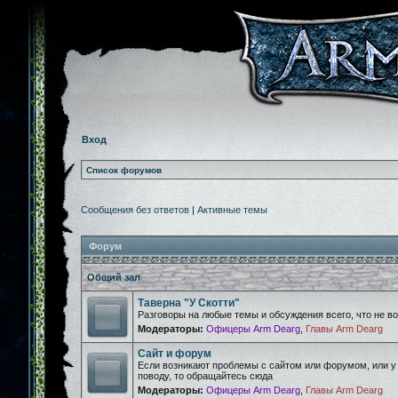
Вход
Список форумов
Сообщения без ответов
|
Активные темы
Форум
Общий зал
Таверна "У Скотти"
Разговоры на любые темы и обсуждения всего, что не 
Модераторы:
Офицеры Arm Dearg
,
Главы Arm Dearg
Сайт и форум
Если возникают проблемы с сайтом или форумом, или у
поводу, то обращайтесь сюда
Модераторы:
Офицеры Arm Dearg
,
Главы Arm Dearg