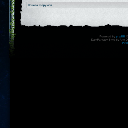
Список форумов
Powered by
phpBB
©
DarkFantasy Style by Arm D
Рус