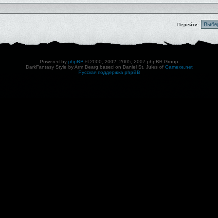
Перейти:
Powered by
phpBB
© 2000, 2002, 2005, 2007 phpBB Group
DarkFantasy Style by Arm Dearg based on Daniel St. Jules of
Gamexe.net
Русская поддержка phpBB