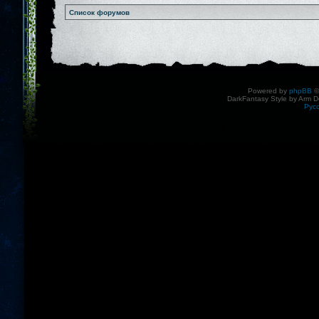
Список форумов
Powered by
phpBB
©
DarkFantasy Style by Arm D
Рус