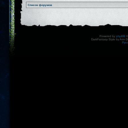
Список форумов
Powered by
phpBB
©
DarkFantasy Style by Arm D
Рус