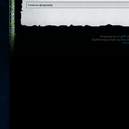
Список форумов
Powered by
phpBB
©
DarkFantasy Style by Arm D
Рус