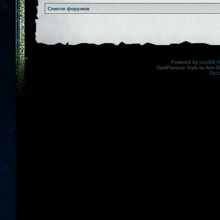
Список форумов
Powered by
phpBB
©
DarkFantasy Style by Arm D
Рус