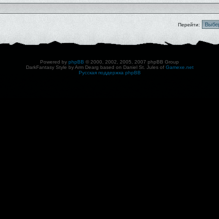
Перейти:
Powered by
phpBB
© 2000, 2002, 2005, 2007 phpBB Group
DarkFantasy Style by Arm Dearg based on Daniel St. Jules of
Gamexe.net
Русская поддержка phpBB