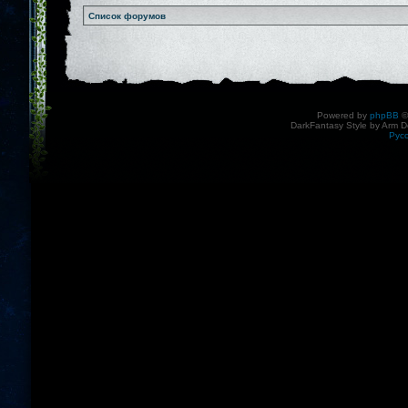
Список форумов
Powered by
phpBB
©
DarkFantasy Style by Arm D
Рус