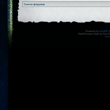
Список форумов
Powered by
phpBB
©
DarkFantasy Style by Arm D
Рус