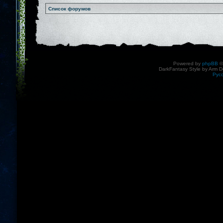
Список форумов
Powered by
phpBB
©
DarkFantasy Style by Arm D
Рус