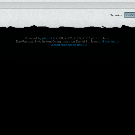
Перейти:
Powered by
phpBB
© 2000, 2002, 2005, 2007 phpBB Group
DarkFantasy Style by Arm Dearg based on Daniel St. Jules of
Gamexe.net
Русская поддержка phpBB