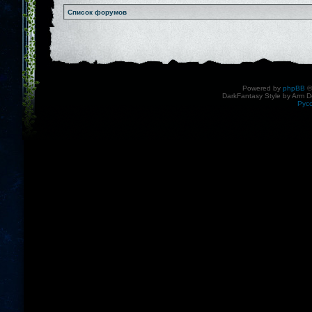
Список форумов
Powered by
phpBB
©
DarkFantasy Style by Arm D
Рус