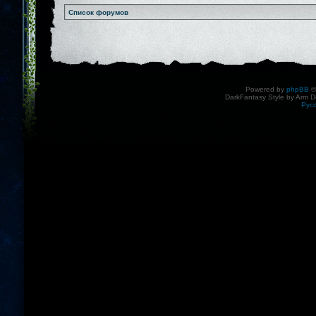
Список форумов
Powered by
phpBB
©
DarkFantasy Style by Arm D
Рус