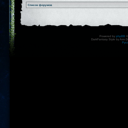
Список форумов
Powered by
phpBB
©
DarkFantasy Style by Arm D
Рус