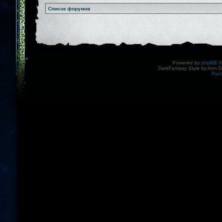
Список форумов
Powered by
phpBB
©
DarkFantasy Style by Arm D
Рус