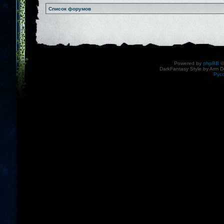
Список форумов
Powered by
phpBB
©
DarkFantasy Style by Arm D
Рус