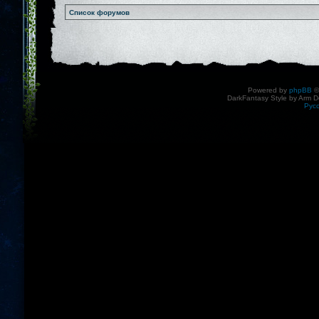
Список форумов
Powered by
phpBB
©
DarkFantasy Style by Arm D
Рус