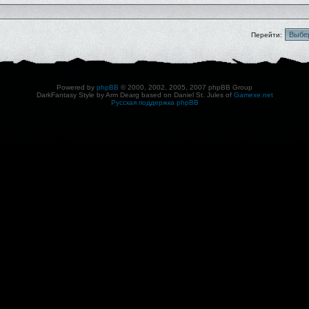
Перейти:
Powered by
phpBB
© 2000, 2002, 2005, 2007 phpBB Group
DarkFantasy Style by Arm Dearg based on Daniel St. Jules of
Gamexe.net
Русская поддержка phpBB