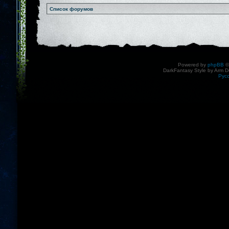
Список форумов
Powered by
phpBB
©
DarkFantasy Style by Arm D
Рус