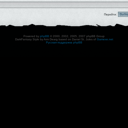
Перейти:
Powered by
phpBB
© 2000, 2002, 2005, 2007 phpBB Group
DarkFantasy Style by Arm Dearg based on Daniel St. Jules of
Gamexe.net
Русская поддержка phpBB