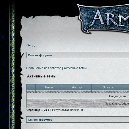
Вход
Список форумов
Сообщения без ответов
|
Активные темы
Активные темы
Темы
Автор
Ответы
Подходящих т
Показать сообще
Страница
1
из
1
[ Результатов поиска: 0 ]
Список форумов