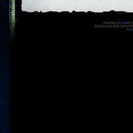
Powered by
phpBB
©
DarkFantasy Style by Arm D
Рус