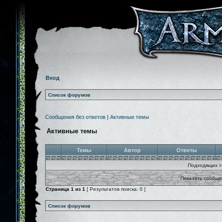
Вход
Список форумов
Сообщения без ответов
|
Активные темы
Активные темы
Темы
Автор
Ответы
Подходящих т
Показать сообще
Страница
1
из
1
[ Результатов поиска: 0 ]
Список форумов