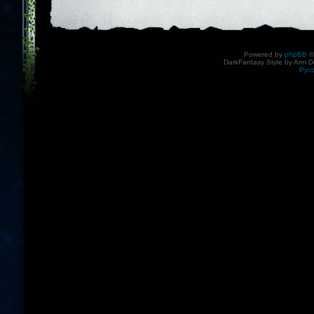
Powered by
phpBB
©
DarkFantasy Style by Arm D
Рус