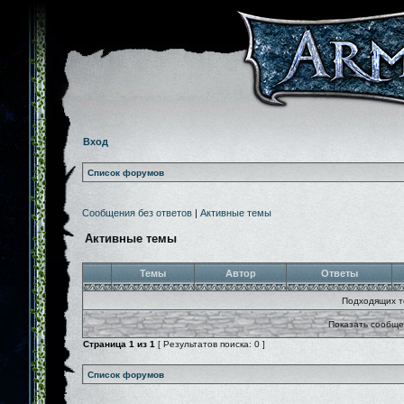
Вход
Список форумов
Сообщения без ответов
|
Активные темы
Активные темы
Темы
Автор
Ответы
Подходящих т
Показать сообще
Страница
1
из
1
[ Результатов поиска: 0 ]
Список форумов