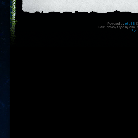
Powered by
phpBB
©
DarkFantasy Style by Arm D
Рус