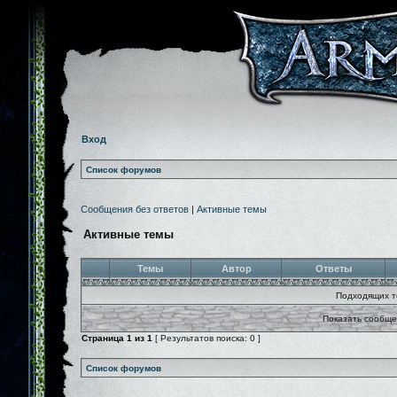
Вход
Список форумов
Сообщения без ответов
|
Активные темы
Активные темы
Темы
Автор
Ответы
Подходящих т
Показать сообще
Страница
1
из
1
[ Результатов поиска: 0 ]
Список форумов