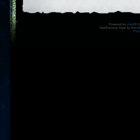
Powered by
phpBB
©
DarkFantasy Style by Arm D
Рус