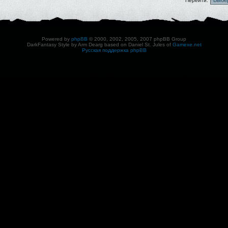
Перейти:
Powered by
phpBB
© 2000, 2002, 2005, 2007 phpBB Group
DarkFantasy Style by Arm Dearg based on Daniel St. Jules of
Gamexe.net
Русская поддержка phpBB