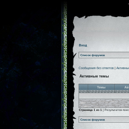
Вход
Список форумов
Сообщения без ответов
|
Активны
Активные темы
Темы
Ав
Страница
1
из
1
[ Результатов поиск
Список форумов