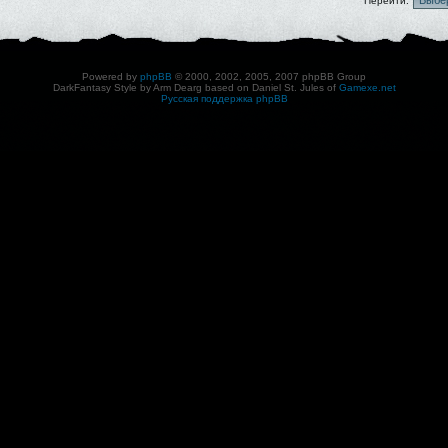
Перейти:
Powered by
phpBB
© 2000, 2002, 2005, 2007 phpBB Group
DarkFantasy Style by Arm Dearg based on Daniel St. Jules of
Gamexe.net
Русская поддержка phpBB