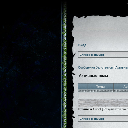
Вход
Список форумов
Сообщения без ответов
|
Активны
Активные темы
Темы
Ав
Страница
1
из
1
[ Результатов поиск
Список форумов