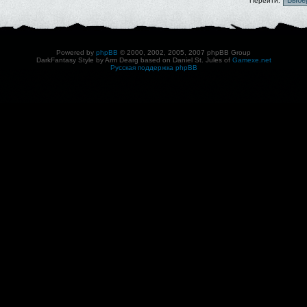
Перейти:
Powered by
phpBB
© 2000, 2002, 2005, 2007 phpBB Group
DarkFantasy Style by Arm Dearg based on Daniel St. Jules of
Gamexe.net
Русская поддержка phpBB