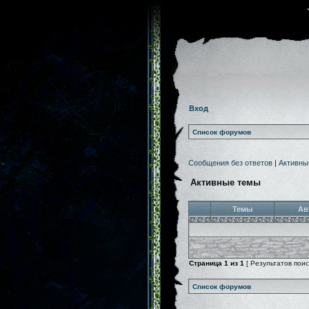
Вход
Список форумов
Сообщения без ответов
|
Активны
Активные темы
Темы
Ав
Страница
1
из
1
[ Результатов поиск
Список форумов