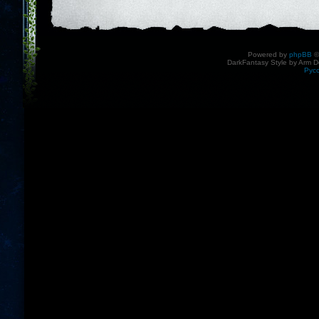
Powered by
phpBB
©
DarkFantasy Style by Arm D
Рус