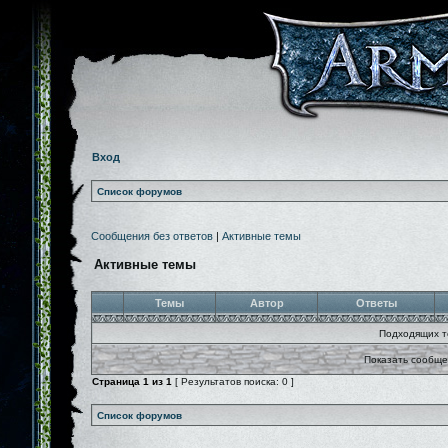
Вход
Список форумов
Сообщения без ответов
|
Активные темы
Активные темы
Темы
Автор
Ответы
Подходящих т
Показать сообще
Страница
1
из
1
[ Результатов поиска: 0 ]
Список форумов