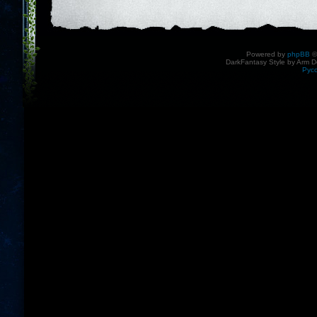
Powered by
phpBB
©
DarkFantasy Style by Arm D
Рус