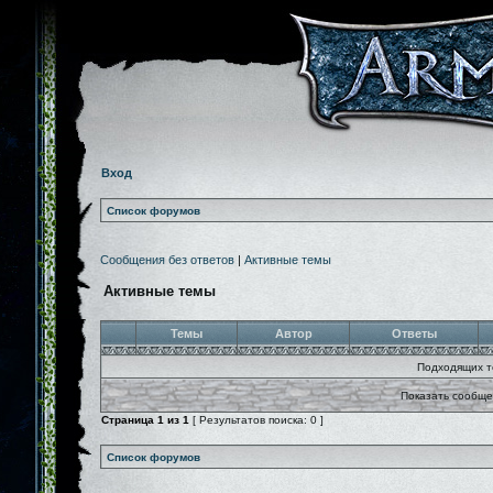
Вход
Список форумов
Сообщения без ответов
|
Активные темы
Активные темы
Темы
Автор
Ответы
Подходящих т
Показать сообще
Страница
1
из
1
[ Результатов поиска: 0 ]
Список форумов