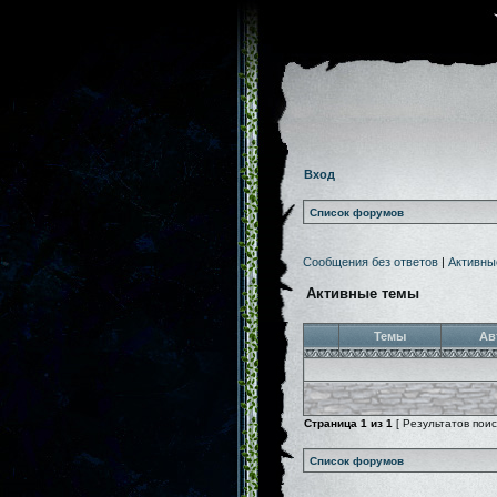
Вход
Список форумов
Сообщения без ответов
|
Активны
Активные темы
Темы
Ав
Страница
1
из
1
[ Результатов поиск
Список форумов