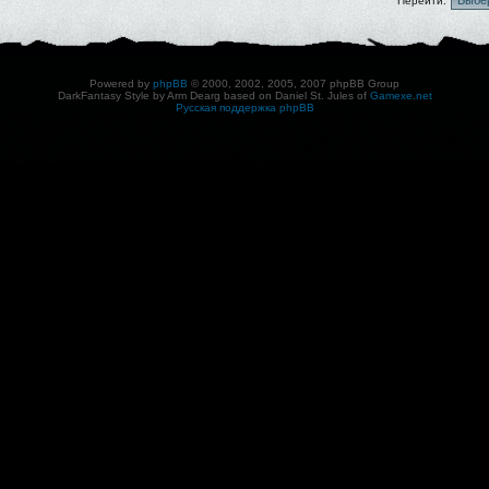
Перейти:
Powered by
phpBB
© 2000, 2002, 2005, 2007 phpBB Group
DarkFantasy Style by Arm Dearg based on Daniel St. Jules of
Gamexe.net
Русская поддержка phpBB