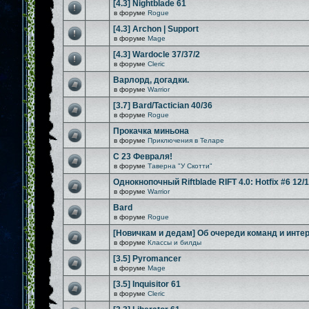
[4.3] Nightblade 61
в форуме
Rogue
[4.3] Archon | Support
в форуме
Mage
[4.3] Wardocle 37/37/2
в форуме
Cleric
Варлорд, догадки.
в форуме
Warrior
[3.7] Bard/Tactician 40/36
в форуме
Rogue
Прокачка миньона
в форуме
Приключения в Теларе
С 23 Февраля!
в форуме
Таверна "У Скотти"
Однокнопочный Riftblade RIFT 4.0: Hotfix #6 12/
в форуме
Warrior
Bard
в форуме
Rogue
[Новичкам и дедам] Об очереди команд и инте
в форуме
Классы и билды
[3.5] Pyromancer
в форуме
Mage
[3.5] Inquisitor 61
в форуме
Cleric