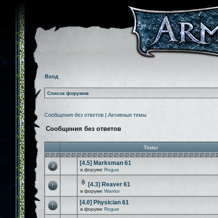
Вход
Список форумов
Сообщения без ответов
|
Активные темы
Сообщения без ответов
Темы
[4.5] Marksman 61
в форуме
Rogue
[4.3] Reaver 61
в форуме
Warrior
[4.0] Physician 61
в форуме
Rogue