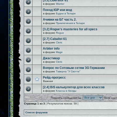
[3.3] Liberator 61
в форуме
Warrior
Поход:IGP изи мод
в форуме
Будни в Теларе
Ачивки на БГ часть 2.
в форуме
Приключения в Теларе
[3.2] Rogue's masteries for all specs
в форуме
Rogue
[2.7] Cabalist 61
в форуме
Cleric
Arbiter info
в форуме
Mage
Джастикар
в форуме
Cleric
Вопрос по Сотовым сетям 3G Германии
в форуме
Таверна "У Скотти"
Рейд-прогресс
Важная
[2.4] BiS калькулятор для всех классов
в форуме
Классы и билды
Показать сообщения за:
Поле сорт
Страница
1
из
3
[ Результатов поиска: 59 ]
Список форумов