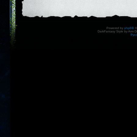
Powered by
phpBB
©
DarkFantasy Style by Arm D
Рус