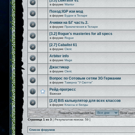
[3.3] Liberator 61
в форуме
Warrior
Поход:IGP изи мод
в форуме
Будни в Теларе
Ачивки на БГ часть 2.
в форуме
Приключения в Теларе
[3.2] Rogue's masteries for all specs
в форуме
Rogue
[2.7] Cabalist 61
в форуме
Cleric
Arbiter info
в форуме
Mage
Джастикар
в форуме
Cleric
Вопрос по Сотовым сетям 3G Германии
в форуме
Таверна "У Скотти"
Рейд-прогресс
Важная
[2.4] BiS калькулятор для всех классов
в форуме
Классы и билды
Показать сообщения за:
Поле сорт
Страница
1
из
3
[ Результатов поиска: 59 ]
Список форумов