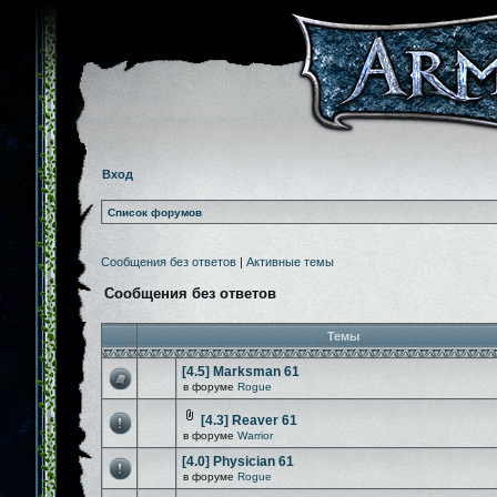
Вход
Список форумов
Сообщения без ответов
|
Активные темы
Сообщения без ответов
Темы
[4.5] Marksman 61
в форуме
Rogue
[4.3] Reaver 61
в форуме
Warrior
[4.0] Physician 61
в форуме
Rogue