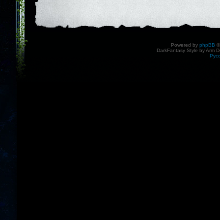
Powered by
phpBB
©
DarkFantasy Style by Arm D
Рус