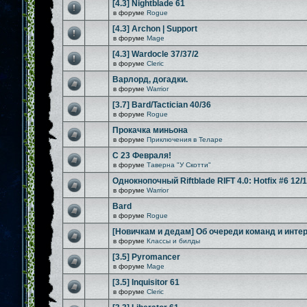
[4.3] Nightblade 61
в форуме
Rogue
[4.3] Archon | Support
в форуме
Mage
[4.3] Wardocle 37/37/2
в форуме
Cleric
Варлорд, догадки.
в форуме
Warrior
[3.7] Bard/Tactician 40/36
в форуме
Rogue
Прокачка миньона
в форуме
Приключения в Теларе
С 23 Февраля!
в форуме
Таверна "У Скотти"
Однокнопочный Riftblade RIFT 4.0: Hotfix #6 12/
в форуме
Warrior
Bard
в форуме
Rogue
[Новичкам и дедам] Об очереди команд и инте
в форуме
Классы и билды
[3.5] Pyromancer
в форуме
Mage
[3.5] Inquisitor 61
в форуме
Cleric