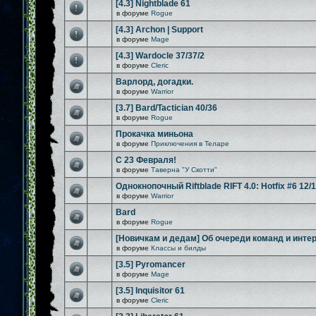
[4.3] Nightblade 61
в форуме
Rogue
[4.3] Archon | Support
в форуме
Mage
[4.3] Wardocle 37/37/2
в форуме
Cleric
Варлорд, догадки.
в форуме
Warrior
[3.7] Bard/Tactician 40/36
в форуме
Rogue
Прокачка миньона
в форуме
Приключения в Теларе
С 23 Февраля!
в форуме
Таверна "У Скотти"
Однокнопочный Riftblade RIFT 4.0: Hotfix #6 12/
в форуме
Warrior
Bard
в форуме
Rogue
[Новичкам и дедам] Об очереди команд и инте
в форуме
Классы и билды
[3.5] Pyromancer
в форуме
Mage
[3.5] Inquisitor 61
в форуме
Cleric