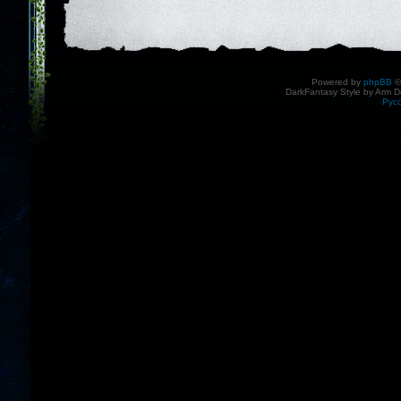
Powered by
phpBB
©
DarkFantasy Style by Arm D
Рус