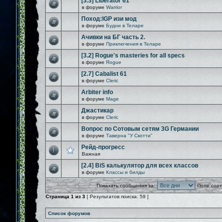
[3.3] Liberator 61
в форуме
Warrior
Поход:IGP изи мод
в форуме
Будни в Теларе
Ачивки на БГ часть 2.
в форуме
Приключения в Теларе
[3.2] Rogue's masteries for all specs
в форуме
Rogue
[2.7] Cabalist 61
в форуме
Cleric
Arbiter info
в форуме
Mage
Джастикар
в форуме
Cleric
Вопрос по Сотовым сетям 3G Германии
в форуме
Таверна "У Скотти"
Рейд-прогресс
Важная
[2.4] BiS калькулятор для всех классов
в форуме
Классы и билды
Показать сообщения за:
Поле сорт
Страница
1
из
3
[ Результатов поиска: 59 ]
Список форумов