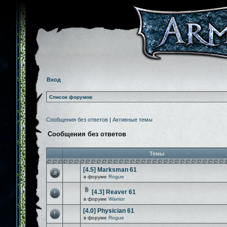
Вход
Список форумов
Сообщения без ответов
|
Активные темы
Сообщения без ответов
Темы
[4.5] Marksman 61
в форуме
Rogue
[4.3] Reaver 61
в форуме
Warrior
[4.0] Physician 61
в форуме
Rogue