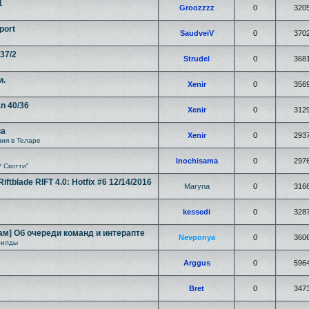
1
Groozzzz
0
320
port
SaudveiV
0
370
/37/2
Strudel
0
368
и.
Xenir
0
356
an 40/36
Xenir
0
312
на
Xenir
0
293
ия в Теларе
Inochisama
0
297
У Скотти"
tblade RIFT 4.0: Hotfix #6 12/14/2016
Maryna
0
316
kessedi
0
328
ам] Об очереди команд и интерапте
Nevponya
0
360
билды
Arggus
0
596
Bret
0
347