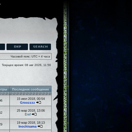
Часовой пояс: UTC + 4 часа
Текущее время: 08 авг 2026, 11:56
отры
Последнее сообщение
15 июл 2018, 00:54
96
Groozzzz
25 мар 2018, 13:06
42
Eref
19 мар 2018, 18:13
29
Inochisama