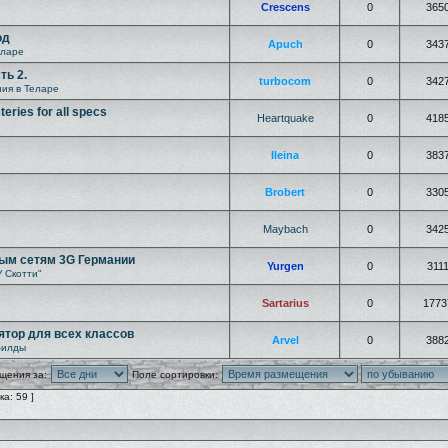
Crescens
0
365
од
Apuch
0
343
еларе
ть 2.
turbocom
0
342
ия в Теларе
eries for all specs
Heartquake
0
418
Ileina
0
383
Brobert
0
330
Maybach
0
342
ым сетям 3G Германии
Yurgen
0
311
У Скотти"
Sartarius
0
1773
лятор для всех классов
Arvel
0
388
билды
щения за:
Поле сортировки:
а: 59 ]