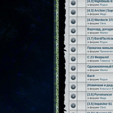
[4.3] Nightblade 6
в форуме
Rogue
[4.3] Archon | Sup
в форуме
Mage
[4.3] Wardocle 37
в форуме
Cleric
Варлорд, догадк
в форуме
Warrior
[3.7] Bard/Tactici
в форуме
Rogue
Прокачка миньо
в форуме
Приключен
С 23 Февраля!
в форуме
Таверна "
Однокнопочный Rif
в форуме
Warrior
Bard
в форуме
Rogue
[Новичкам и дед
в форуме
Классы и 
[3.5] Pyromancer
в форуме
Mage
[3.5] Inquisitor 61
в форуме
Cleric