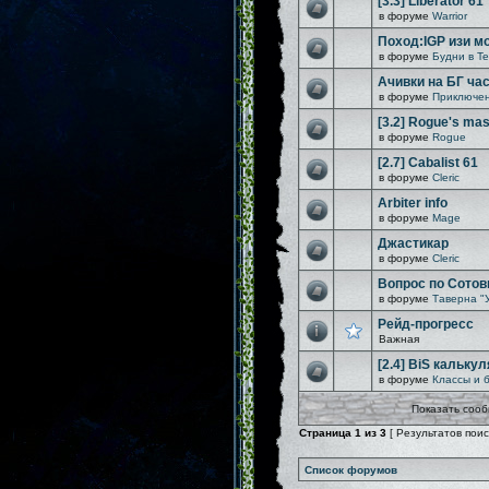
[3.3] Liberator 61
в форуме
Warrior
Поход:IGP изи м
в форуме
Будни в Т
Ачивки на БГ час
в форуме
Приключен
[3.2] Rogue's mast
в форуме
Rogue
[2.7] Cabalist 61
в форуме
Cleric
Arbiter info
в форуме
Mage
Джастикар
в форуме
Cleric
Вопрос по Сотов
в форуме
Таверна "
Рейд-прогресс
Важная
[2.4] BiS кальку
в форуме
Классы и 
Показать сооб
Страница
1
из
3
[ Результатов поиск
Список форумов