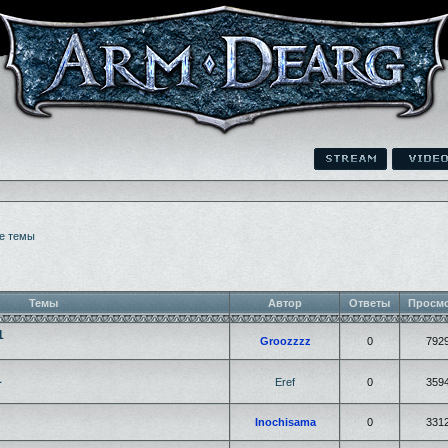
е темы
Темы
Автор
Ответы
Просм
1
Groozzzz
0
792
1
Eref
0
359
Inochisama
0
331