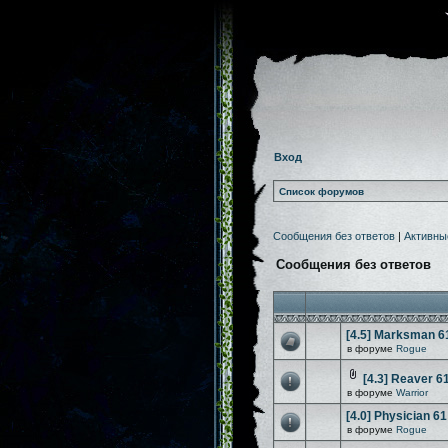
Вход
Список форумов
Сообщения без ответов
|
Активны
Сообщения без ответов
[4.5] Marksman 6
в форуме
Rogue
[4.3] Reaver 6
в форуме
Warrior
[4.0] Physician 61
в форуме
Rogue