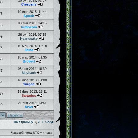
25 окт 2015, 02:37
00
Crescens
19 июл 2015, 11:44
78
Apuch
08 янв 2015, 14:15
78
turbocom
26 окт 2014, 07:15
59
Heartquake
10 май 2014, 12:18
75
Ileina
18 мар 2014, 01:35
53
Brobert
08 янв 2014, 18:30
57
Maybach
18 июл 2013, 01:08
13
Yurgen
18 фев 2013, 13:11
77
Sartarius
21 янв 2013, 13:41
20
Arvel
На страницу
1
,
2
,
3
След.
Часовой пояс: UTC + 4 часа