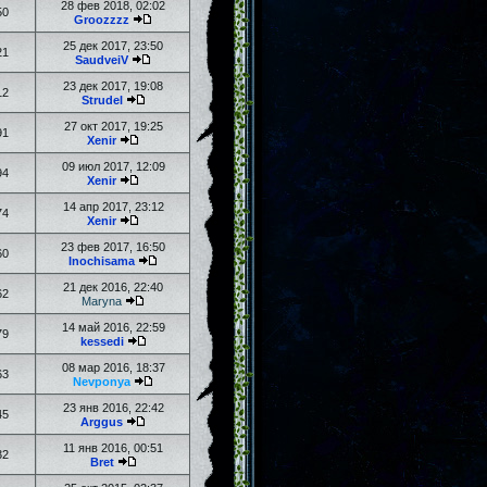
28 фев 2018, 02:02
50
Groozzzz
25 дек 2017, 23:50
21
SaudveiV
23 дек 2017, 19:08
12
Strudel
27 окт 2017, 19:25
91
Xenir
09 июл 2017, 12:09
94
Xenir
14 апр 2017, 23:12
74
Xenir
23 фев 2017, 16:50
60
Inochisama
21 дек 2016, 22:40
62
Maryna
14 май 2016, 22:59
79
kessedi
08 мар 2016, 18:37
63
Nevponya
23 янв 2016, 22:42
45
Arggus
11 янв 2016, 00:51
32
Bret