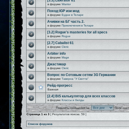
[3.3] Liberator 61
в форуме
Warrior
Поход:IGP изи мод
в форуме
Будни в Теларе
Ачивки на БГ часть 2.
в форуме
Приключения в Теларе
[3.2] Rogue's masteries for all specs
в форуме
Rogue
[2.7] Cabalist 61
в форуме
Cleric
Arbiter info
в форуме
Mage
Джастикар
в форуме
Cleric
Вопрос по Сотовым сетям 3G Германии
в форуме
Таверна "У Скотти"
Рейд-прогресс
Важная
[2.4] BiS калькулятор для всех классов
в форуме
Классы и билды
Показать сообщения за:
Поле сорт
Страница
1
из
3
[ Результатов поиска: 59 ]
Список форумов