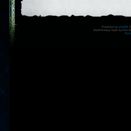
Powered by
phpBB
©
DarkFantasy Style by Arm D
Рус