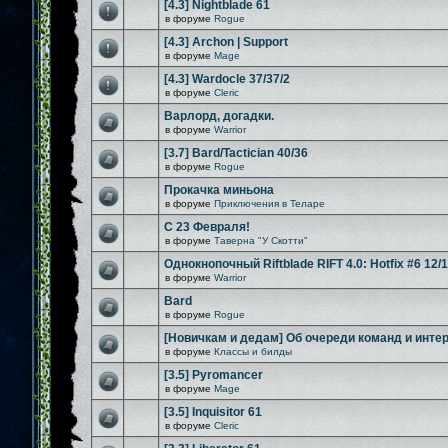
[4.3] Nightblade 61
в форуме
Rogue
[4.3] Archon | Support
в форуме
Mage
[4.3] Wardocle 37/37/2
в форуме
Cleric
Варлорд, догадки.
в форуме
Warrior
[3.7] Bard/Tactician 40/36
в форуме
Rogue
Прокачка миньона
в форуме
Приключения в Теларе
С 23 Февраля!
в форуме
Таверна "У Скотти"
Однокнопочный Riftblade RIFT 4.0: Hotfix #6 12/
в форуме
Warrior
Bard
в форуме
Rogue
[Новичкам и дедам] Об очереди команд и инте
в форуме
Классы и билды
[3.5] Pyromancer
в форуме
Mage
[3.5] Inquisitor 61
в форуме
Cleric