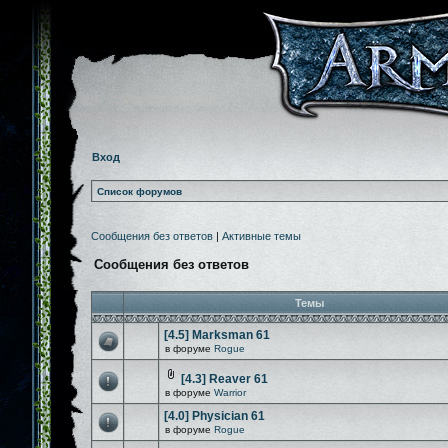
Вход
Список форумов
Сообщения без ответов
|
Активные темы
Сообщения без ответов
Темы
[4.5] Marksman 61
в форуме
Rogue
[4.3] Reaver 61
в форуме
Warrior
[4.0] Physician 61
в форуме
Rogue