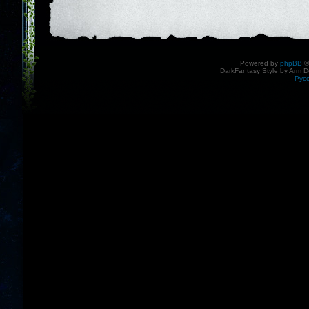
Powered by
phpBB
©
DarkFantasy Style by Arm D
Рус