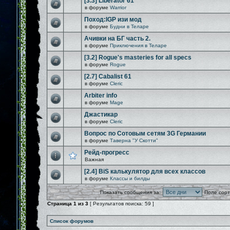
[3.3] Liberator 61
в форуме
Warrior
Поход:IGP изи мод
в форуме
Будни в Теларе
Ачивки на БГ часть 2.
в форуме
Приключения в Теларе
[3.2] Rogue's masteries for all specs
в форуме
Rogue
[2.7] Cabalist 61
в форуме
Cleric
Arbiter info
в форуме
Mage
Джастикар
в форуме
Cleric
Вопрос по Сотовым сетям 3G Германии
в форуме
Таверна "У Скотти"
Рейд-прогресс
Важная
[2.4] BiS калькулятор для всех классов
в форуме
Классы и билды
Показать сообщения за:
Поле сорт
Страница
1
из
3
[ Результатов поиска: 59 ]
Список форумов