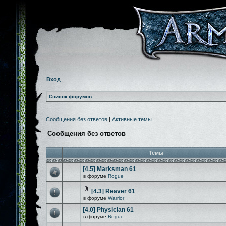
Вход
Список форумов
Сообщения без ответов
|
Активные темы
Сообщения без ответов
Темы
[4.5] Marksman 61
в форуме
Rogue
[4.3] Reaver 61
в форуме
Warrior
[4.0] Physician 61
в форуме
Rogue