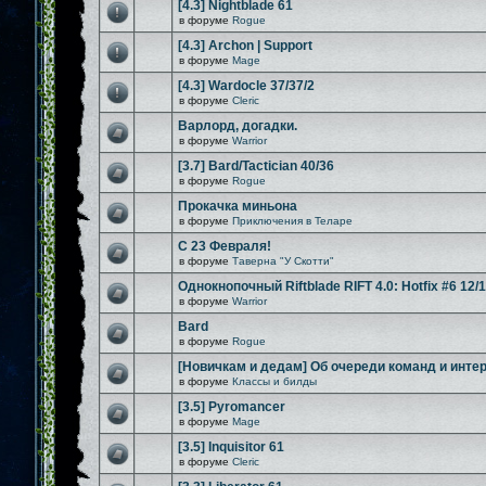
[4.3] Nightblade 61
в форуме
Rogue
[4.3] Archon | Support
в форуме
Mage
[4.3] Wardocle 37/37/2
в форуме
Cleric
Варлорд, догадки.
в форуме
Warrior
[3.7] Bard/Tactician 40/36
в форуме
Rogue
Прокачка миньона
в форуме
Приключения в Теларе
С 23 Февраля!
в форуме
Таверна "У Скотти"
Однокнопочный Riftblade RIFT 4.0: Hotfix #6 12/
в форуме
Warrior
Bard
в форуме
Rogue
[Новичкам и дедам] Об очереди команд и инте
в форуме
Классы и билды
[3.5] Pyromancer
в форуме
Mage
[3.5] Inquisitor 61
в форуме
Cleric