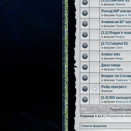
[3.3] Liberator 61
в форуме
Warrior
Поход:IGP изи м
в форуме
Будни в Т
Ачивки на БГ час
в форуме
Приключен
[3.2] Rogue's mast
в форуме
Rogue
[2.7] Cabalist 61
в форуме
Cleric
Arbiter info
в форуме
Mage
Джастикар
в форуме
Cleric
Вопрос по Сотов
в форуме
Таверна "
Рейд-прогресс
Важная
[2.4] BiS кальку
в форуме
Классы и 
Показать сооб
Страница
1
из
3
[ Результатов поиск
Список форумов