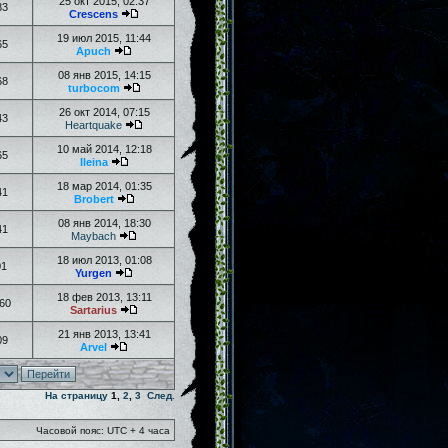
25 окт 2015, 02:37
83
Crescens
19 июл 2015, 11:44
65
Apuch
08 янв 2015, 14:15
68
turbocom
26 окт 2014, 07:15
43
Heartquake
10 май 2014, 12:18
65
Ileina
18 мар 2014, 01:35
41
Brobert
08 янв 2014, 18:30
41
Maybach
18 июл 2013, 01:08
01
Yurgen
18 фев 2013, 13:11
60
Sartarius
21 янв 2013, 13:41
09
Arvel
На страницу
1
,
2
,
3
След.
Часовой пояс: UTC + 4 часа