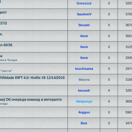
1
Groozzzz
0
320
port
SaudveiV
0
370
/37/2
Strudel
0
367
и.
Xenir
0
356
an 40/36
Xenir
0
312
на
Xenir
0
293
ия в Теларе
Inochisama
0
297
У Скотти"
tblade RIFT 4.0: Hotfix #6 12/14/2016
Maryna
0
316
kessedi
0
328
ам] Об очереди команд и интерапте
Nevponya
0
360
билды
Arggus
0
596
Bret
0
347