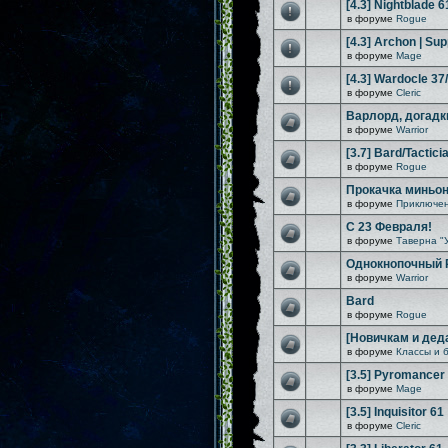
[4.3] Nightblade 6
в форуме
Rogue
[4.3] Archon | Sup
в форуме
Mage
[4.3] Wardocle 37
в форуме
Cleric
Варлорд, догадк
в форуме
Warrior
[3.7] Bard/Tactici
в форуме
Rogue
Прокачка миньо
в форуме
Приключен
С 23 Февраля!
в форуме
Таверна "
Однокнопочный Rif
в форуме
Warrior
Bard
в форуме
Rogue
[Новичкам и дед
в форуме
Классы и 
[3.5] Pyromancer
в форуме
Mage
[3.5] Inquisitor 61
в форуме
Cleric