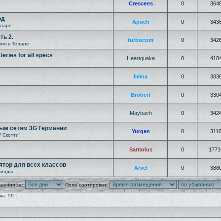
Crescens
0
364
од
Apuch
0
343
еларе
ть 2.
turbocom
0
342
ия в Теларе
eries for all specs
Heartquake
0
418
Ileina
0
383
Brobert
0
330
Maybach
0
342
ым сетям 3G Германии
Yurgen
0
311
У Скотти"
Sartarius
0
1771
лятор для всех классов
Arvel
0
388
билды
щения за:
Поле сортировки:
а: 59 ]