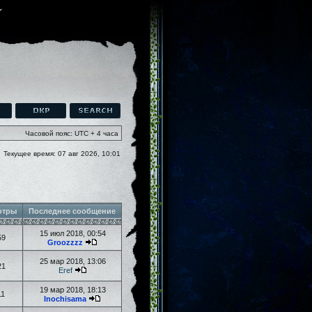
Часовой пояс: UTC + 4 часа
Текущее время: 07 авг 2026, 10:01
отры
Последнее сообщение
15 июл 2018, 00:54
59
Groozzzz
25 мар 2018, 13:06
21
Eref
19 мар 2018, 18:13
11
Inochisama