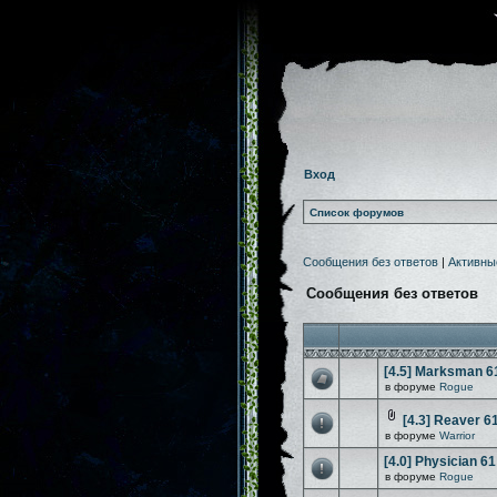
Вход
Список форумов
Сообщения без ответов
|
Активны
Сообщения без ответов
[4.5] Marksman 6
в форуме
Rogue
[4.3] Reaver 6
в форуме
Warrior
[4.0] Physician 61
в форуме
Rogue