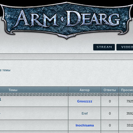
е темы
Темы
Автор
Ответы
Просм
1
Groozzzz
0
792
1
Eref
0
359
Inochisama
0
331