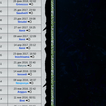
28 фев 2018, 02:02
31
Groozzzz
25 дек 2017, 23:50
00
SaudveiV
23 дек 2017, 19:08
98
Strudel
27 окт 2017, 19:25
76
Xenir
09 июл 2017, 12:09
82
Xenir
14 апр 2017, 23:12
62
Xenir
23 фев 2017, 16:50
45
Inochisama
21 дек 2016, 22:40
51
Maryna
14 май 2016, 22:59
70
kessedi
08 мар 2016, 18:37
54
Nevponya
23 янв 2016, 22:42
30
Arggus
11 янв 2016, 00:51
14
Bret