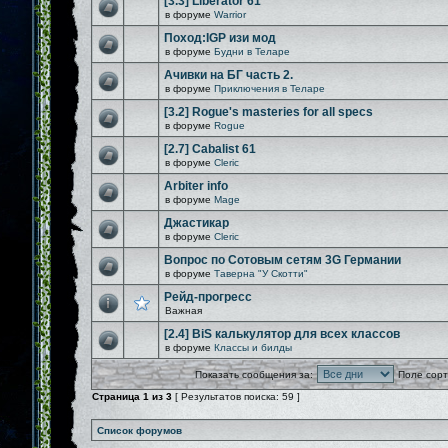
[3.3] Liberator 61
в форуме
Warrior
Поход:IGP изи мод
в форуме
Будни в Теларе
Ачивки на БГ часть 2.
в форуме
Приключения в Теларе
[3.2] Rogue's masteries for all specs
в форуме
Rogue
[2.7] Cabalist 61
в форуме
Cleric
Arbiter info
в форуме
Mage
Джастикар
в форуме
Cleric
Вопрос по Сотовым сетям 3G Германии
в форуме
Таверна "У Скотти"
Рейд-прогресс
Важная
[2.4] BiS калькулятор для всех классов
в форуме
Классы и билды
Показать сообщения за:
Поле сорт
Страница
1
из
3
[ Результатов поиска: 59 ]
Список форумов