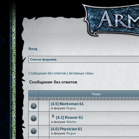
Вход
Список форумов
Сообщения без ответов
|
Активные темы
Сообщения без ответов
Темы
[4.5] Marksman 61
в форуме
Rogue
[4.3] Reaver 61
в форуме
Warrior
[4.0] Physician 61
в форуме
Rogue