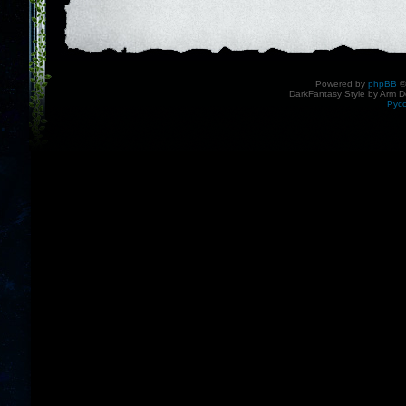
Powered by
phpBB
©
DarkFantasy Style by Arm D
Рус