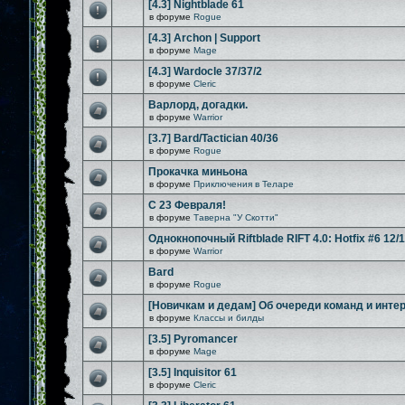
[4.3] Nightblade 61
в форуме
Rogue
[4.3] Archon | Support
в форуме
Mage
[4.3] Wardocle 37/37/2
в форуме
Cleric
Варлорд, догадки.
в форуме
Warrior
[3.7] Bard/Tactician 40/36
в форуме
Rogue
Прокачка миньона
в форуме
Приключения в Теларе
С 23 Февраля!
в форуме
Таверна "У Скотти"
Однокнопочный Riftblade RIFT 4.0: Hotfix #6 12/
в форуме
Warrior
Bard
в форуме
Rogue
[Новичкам и дедам] Об очереди команд и инте
в форуме
Классы и билды
[3.5] Pyromancer
в форуме
Mage
[3.5] Inquisitor 61
в форуме
Cleric